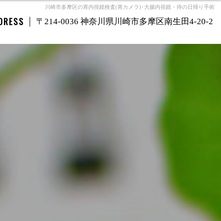
川崎市多摩区の胃内視鏡検査(胃カメラ)･大腸内視鏡・痔の日帰り手術
DRESS
〒214-0036 神奈川県川崎市多摩区南生田4-20-2