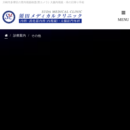
川崎市多摩区の胃内視鏡検査(胃カメラ)･大腸内視鏡・痔の日帰り手術
MENU
/
診療案内
/
その他