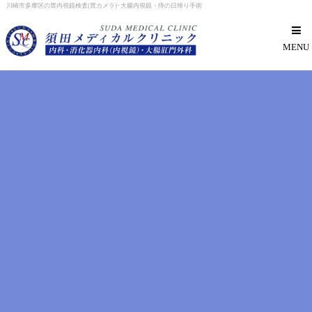
川崎市多摩区の胃内視鏡検査(胃カメラ)･大腸内視鏡・痔の日帰り手術
MENU